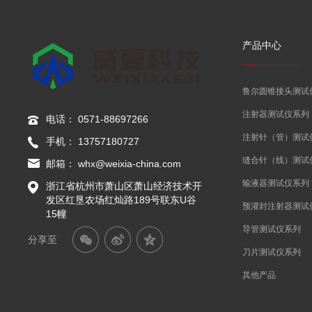
产品中心
鲁尔圆锥接头测试
注射器测试仪系列
电话：
0571-88697266
注射针（管）测试
手机：
13757180727
缝合针（线）测试
邮箱：
whx@weixia-china.com
输液器测试仪系列
浙江省杭州市萧山区萧山经济技术开
发区红垦农场红灿路189号联东U谷
预灌封注射器测试
15幢
导管测试仪系列
分享至
刀片测试仪系列
其他产品