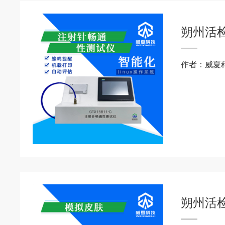
朔州活
作者：威夏
朔州活