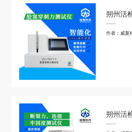
朔州活
作者：威夏
朔州活